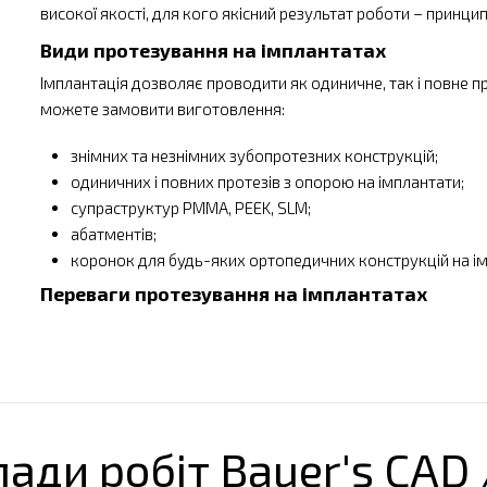
високої якості, для кого якісний результат роботи
–
принцип
Види протезування на імплантатах
Імплантація дозволяє проводити як одиничне, так і повне пр
можете замовити виготовлення:
знімних та незнімних зубопротезних конструкцій;
одиничних і повних протезів з опорою на імплантати;
супраструктур PMMA, PEEK, SLM;
абатментів;
коронок для будь-яких ортопедичних конструкцій на і
Переваги протезування на імплантатах
Естетичність. Візуально протез на імплантатах не відріз
привабливо.
Універсальність. Протезування показане при повній, част
Фізіологічність. Відсутність дискомфорту та тривалого 
відрізняються від власних зубів.
ади робіт Bauer's CAD
Щадна технологія для здорових зубів. Для встановленн