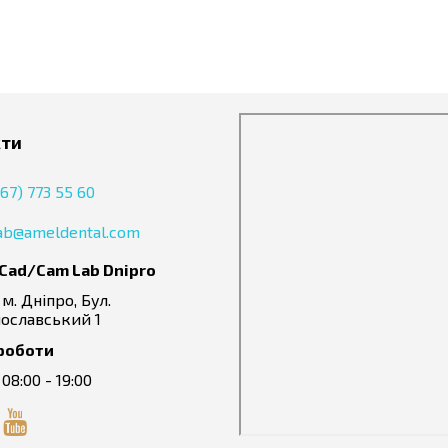
кваліфікованих фахівців.
Індивідуальний підхід до кожного клієнта.
Швидке виконання і відправка замовлень.
Оптимальне співвідношення ціни та якості послуг, що н
Вартість протезування на імплантатах і інших послуг лаборато
кти
67) 773 55 60
lab@ameldental.com
 Cad/Cam Lab
Dnipro
 м. Дніпро, Бул.
ославський 1
роботи
 08:00 - 19:00