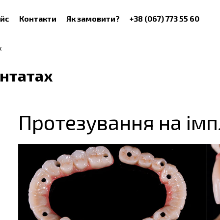
йс
Контакти
Як замовити?
+38 (067) 773 55 60
х
антатах
Протезування на ім