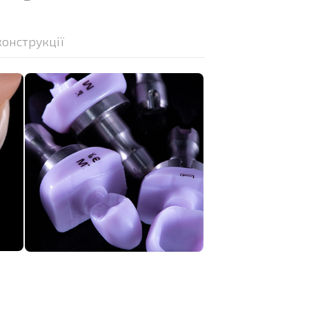
стю відновлює жувальну функцію, забезпечує
жування.
онструкції
 гігієні протези з опорою на імплантати можуть
 в Bauer's Cad/Cam Lab
на базі однієї з найкращих стоматологічних клінік в
ating увійшла до ТОП 200 кращих стоматологій світу.
ологу. Ми пропонуємо:
 зуботехнічних виробів.
педичних конструкцій (3D-сканування, CAD/CAM-
 світу Dentsply Sirona і Ivoclar Vivadent
сної стоматології, зокрема консультації