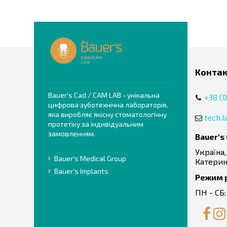
Конта
Bauer's Cad / CAM LAB - унікальна
+38 (0
цифрова зуботехнічна лабораторія,
яка виробляє якісну стоматологічну
tech.
протетіку за індивідуальним
замовленням.
Bauer's
Україна,
Bauer's Medical Group
Катерин
Bauer's Implants
Режим 
ПН - СБ: