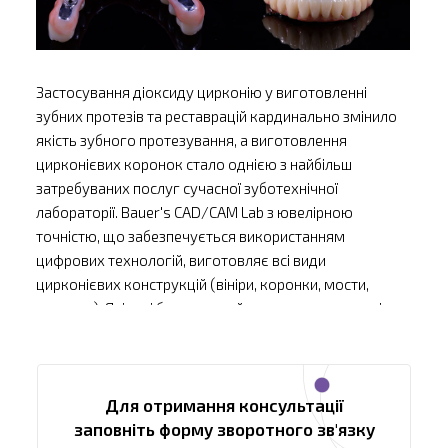
Застосування діоксиду цирконію у виготовленні
зубних протезів та реставрацій кардинально змінило
якість зубного протезування, а виготовлення
цирконієвих коронок стало однією з найбільш
затребуваних послуг сучасної зуботехнічної
лабораторії. Bauer's CAD/CAM Lab з ювелірною
точністю, що забезпечується використанням
цифрових технологій, виготовляє всі види
цирконієвих конструкцій (вініри, коронки, мости,
вкладки). Якість і бездоганний результат
–
головні
принципи нашої роботи.
Види конструкцій з діоксиду цирконію
У нашій лабораторії можна замовити виготовлення
Для отримання консультації
цирконієвих коронок, а також:
заповніть форму зворотного зв'язку