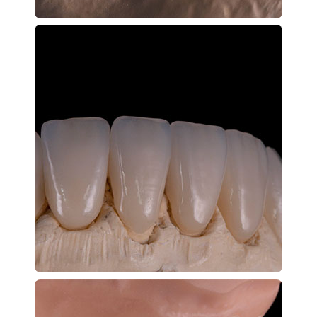
ви надаєте нам 3D-знімок;
програма створює цифрову модель
майбутнього виробу;
3D-принтер, оснащений технологією
безконтактної мембранної світлової друку, точно
і швидко виготовляє виріб.
Ми пропонуємо зручний формат співпраці для всіх
фахівців, які прагнуть до підвищення якості послуг,
що надаються шляхом впровадження нових
технологій. Якщо у вашій стоматології немає
цифрового скан обладнання, ви можете замовити
виготовлення капи при бруксизмі, ретенційних кап за
зліпком. В цьому випадку ви відправляєте нам гіпсову
модель щелепи, ми робимо її сканування для
отримання цифрової моделі, по якій буде
надруковано готовий виріб.
Переваги замовлення кап в Bauer's Cad / Cam Lab
Вам потрібна капа для бруксизма - замовити її ви