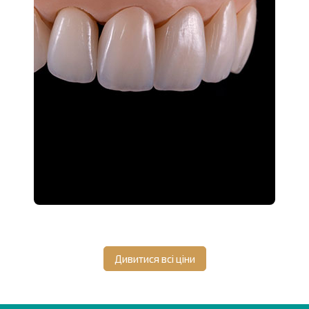
можете в Bauer's Cad/Cam Lab в Дніпрі. Співпраця із
сучасною зуботехнічною лабораторією дає вам масу
переваг:
Над виконанням вашого замовлення працює
досвідчений висококваліфікований персонал.
Точне виготовлення кап для відбілювання,
індивідуальних кап із застосуванням інноваційних
програм і цифрового обладнання.
Висока якість готових виробів, у виробництві
яких використовується першокласна
сертифікована сировина (силікон, біопластик,
термопластик) провідних виробників.
Повний спектр послуг зуботехнічної лабораторії.
Тісна співпраця працівників лабораторії з
профільними фахівцями (ортопедами,
Дивитися всі ціни
ортодонтами), зі стоматологічними клініками.
Виготовлення постійних і тимчасових
конструкцій будь-якої складності, для дорослих