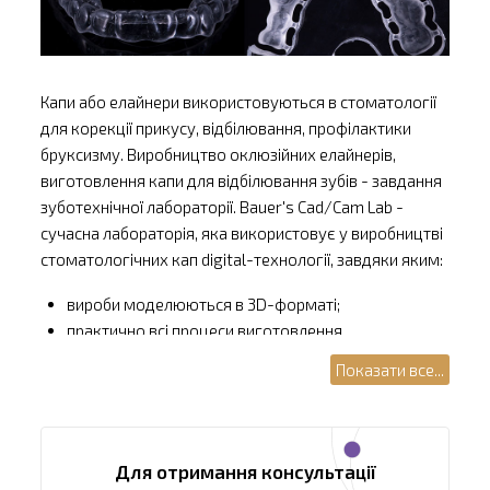
Капи або елайнери використовуються в стоматології
для корекції прикусу, відбілювання, профілактики
бруксизму. Виробництво оклюзійних елайнерів,
виготовлення капи для відбілювання зубів - завдання
зуботехнічної лабораторії. Bauer's Cad/Cam Lab -
сучасна лабораторія, яка використовує у виробництві
стоматологічних кап digital-технології, завдяки яким:
вироби моделюються в 3D-форматі;
практично всі процеси виготовлення
відбуваються автоматично;
Показати все...
готові капи, надруковані на 3D-принтері,
відрізняються високою точністю виготовлення
(до 15 мкм).
Висока якість матеріалів та точність виробництва
Для отримання консультації