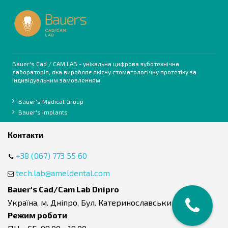
та дітей.
Індивідуальний підхід.
Мінімальний термін виконання замовлення.
Високі стандарти безпеки, якості послуг, що
надаються.
Bauer's Cad / CAM LAB - унікальна цифрова зуботехнічна
Гарантія на готові вироби.
лабораторія, яка виробляє якісну стоматологічну протетіку за
Вигідні ціни.
індивідуальним замовленням.
Повний список і вартість послуг лабораторії дивіться в
Bauer's Medical Group
Bauer's Implants
прайсі.
Контакти
+38 (067) 773 55 60
tech.lab@ameldental.com
Bauer's Cad/Cam Lab
Dnipro
Україна, м. Дніпро, Бул. Катеринославський 1
Режим роботи