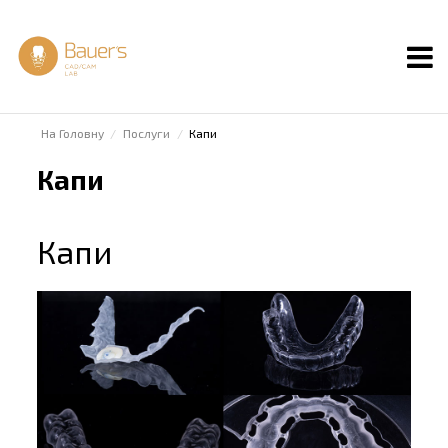
На Головну
Послуги
Капи
Капи
Капи